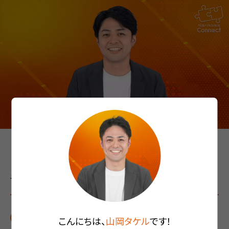
1.5倍速
ミュート
一時停止
チャプター
現代の厨房をとりまく環境
こんにちは、
山岡タケル
です！