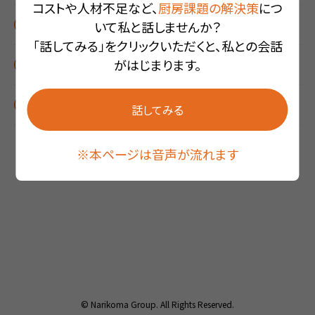
コストや人材不足など、
厨房課題の解決策
につ
迫りくる！厨房の危機
いて私と話しませんか？
「話してみる」をクリックいただくと、私との会話
がはじまります。
厨房の危機を救う救世主？
委託？直営？第三の選択肢
話してみる
※本ページは音声が流れます
© Narikoma Group. All Rights Reserved.