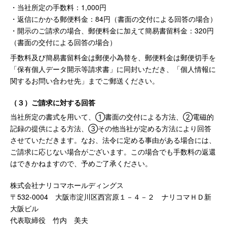
・当社所定の手数料：1,000円
・返信にかかる郵便料金：84円（書面の交付による回答の場合）
・開示のご請求の場合、郵便料金に加えて簡易書留料金：320円
（書面の交付による回答の場合）
手数料及び簡易書留料金は郵便小為替を、郵便料金は郵便切手を
「保有個人データ開示等請求書」に同封いただき、「個人情報に
関するお問い合わせ先」までご郵送ください。
（３）ご請求に対する回答
当社所定の書式を用いて、①書面の交付による方法、②電磁的
記録の提供による方法、③その他当社が定める方法により回答
させていただきます。なお、法令に定める事由がある場合には、
ご請求に応じない場合がございます。この場合でも手数料の返還
はできかねますので、予めご了承ください。
株式会社ナリコマホールディングス
〒532-0004 大阪市淀川区西宮原１－４－２ ナリコマＨＤ新
大阪ビル
代表取締役 竹内 美夫