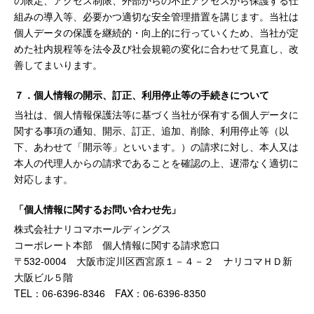
の限定、アクセス制限、外部からの不正アクセスから保護する仕
組みの導入等、必要かつ適切な安全管理措置を講じます。当社は
個人データの保護を継続的・向上的に行っていくため、当社が定
めた社内規程等を法令及び社会規範の変化に合わせて見直し、改
善してまいります。
７．個人情報の開示、訂正、利用停止等の手続きについて
当社は、個人情報保護法等に基づく当社が保有する個人データに
関する事項の通知、開示、訂正、追加、削除、利用停止等（以
下、あわせて「開示等」といいます。）の請求に対し、本人又は
本人の代理人からの請求であることを確認の上、遅滞なく適切に
対応します。
「個人情報に関するお問い合わせ先」
株式会社ナリコマホールディングス
コーポレート本部 個人情報に関する請求窓口
〒532-0004 大阪市淀川区西宮原１－４－２ ナリコマＨＤ新
大阪ビル５階
TEL：06-6396-8346 FAX：06-6396-8350